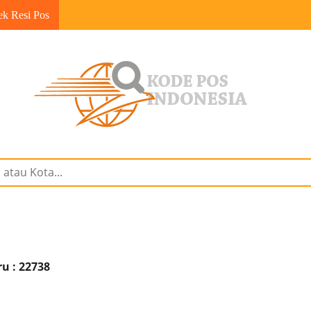
ek Resi Pos
u : 22738