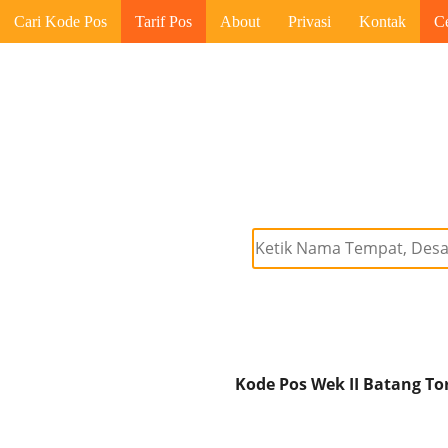
Cari Kode Pos
Tarif Pos
About
Privasi
Kontak
C
Kode Pos Wek II Batang Tor