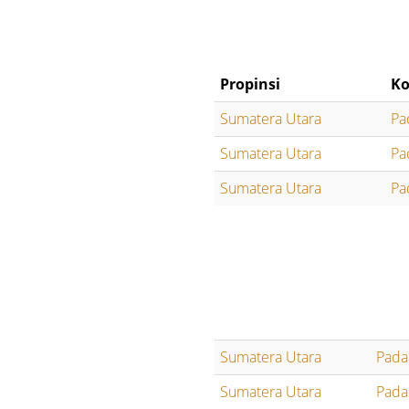
Propinsi
Ko
Sumatera Utara
Pa
Sumatera Utara
Pa
Sumatera Utara
Pa
Sumatera Utara
Pada
Sumatera Utara
Pada