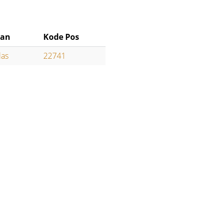
han
Kode Pos
las
22741