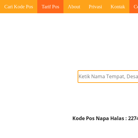
Cari Kode Pos
Tarif Pos
About
Privasi
Kontak
C
Kode Pos Napa Halas : 227