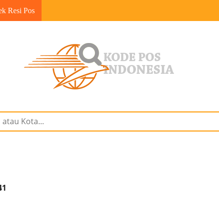
ek Resi Pos
41