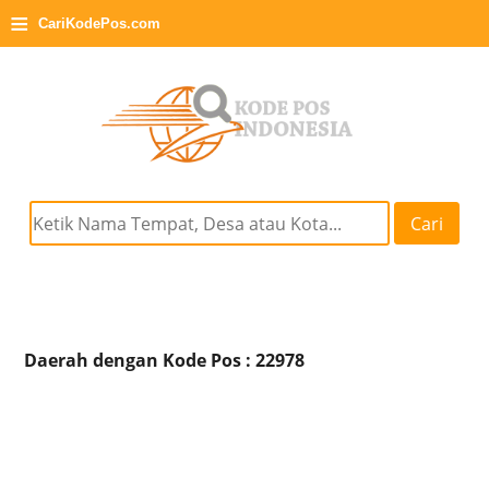
≡
CariKodePos.com
Cari
Daerah dengan Kode Pos : 22978