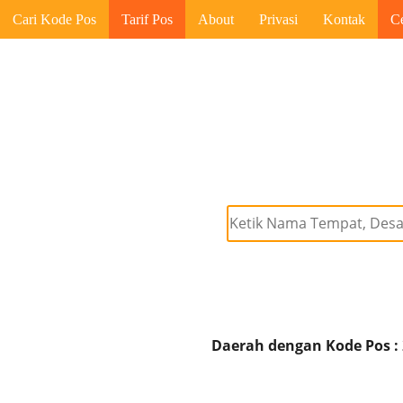
Cari Kode Pos
Tarif Pos
About
Privasi
Kontak
C
Daerah dengan Kode Pos :