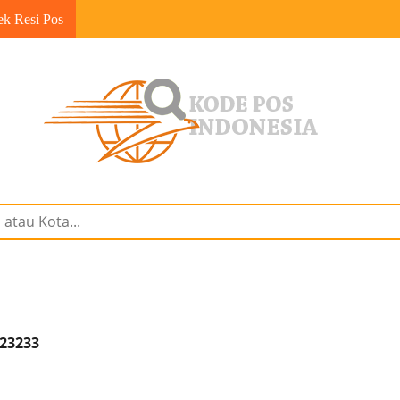
ek Resi Pos
 23233