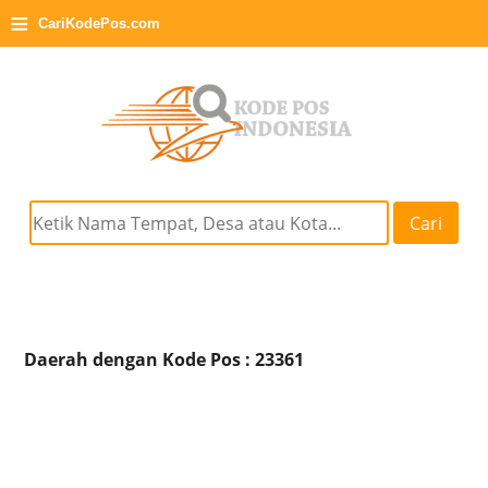
≡
CariKodePos.com
Cari
Daerah dengan Kode Pos : 23361