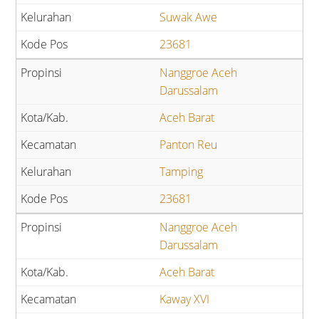
Suwak Awe
23681
Nanggroe Aceh
Darussalam
Aceh Barat
Panton Reu
Tamping
23681
Nanggroe Aceh
Darussalam
Aceh Barat
Kaway XVI