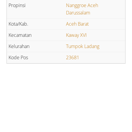
Nanggroe Aceh
Darussalam
Aceh Barat
Kaway XVI
Tumpok Ladang
23681