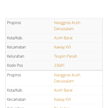
Nanggroe Aceh
Darussalam
Aceh Barat
Kaway XVI
Teupin Panah
23681
Nanggroe Aceh
Darussalam
Aceh Barat
Kaway XVI