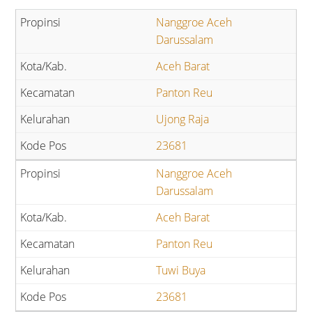
Nanggroe Aceh
Darussalam
Aceh Barat
Panton Reu
Ujong Raja
23681
Nanggroe Aceh
Darussalam
Aceh Barat
Panton Reu
Tuwi Buya
23681