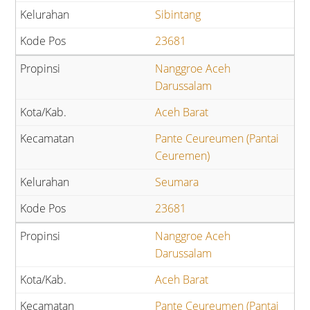
Sibintang
23681
Nanggroe Aceh
Darussalam
Aceh Barat
Pante Ceureumen (Pantai
Ceuremen)
Seumara
23681
Nanggroe Aceh
Darussalam
Aceh Barat
Pante Ceureumen (Pantai