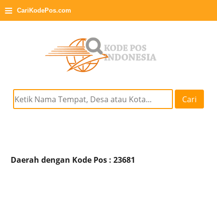
≡
CariKodePos.com
Cari
Daerah dengan Kode Pos : 23681