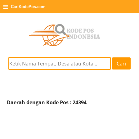
≡
CariKodePos.com
Cari
Daerah dengan Kode Pos : 24394