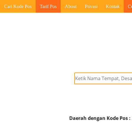
Cari Kode Pos
Tarif Pos
About
Privasi
Kontak
C
Daerah dengan Kode Pos :