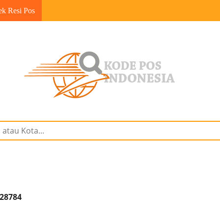
ek Resi Pos
 28784