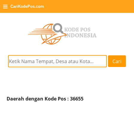
≡
CariKodePos.com
Cari
Daerah dengan Kode Pos : 36655