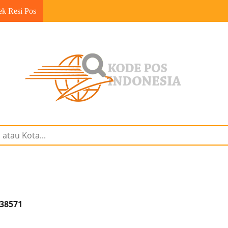
ek Resi Pos
 38571