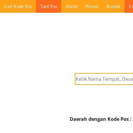
Cari Kode Pos
Tarif Pos
About
Privasi
Kontak
C
Daerah dengan Kode Pos :