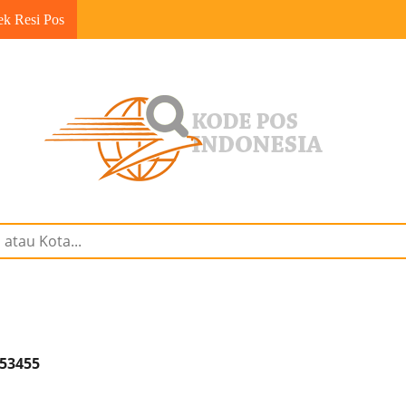
ek Resi Pos
 53455