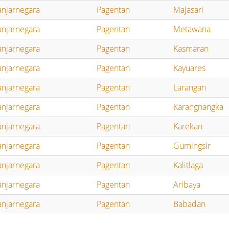
anjarnegara
Pagentan
Majasari
anjarnegara
Pagentan
Metawana
anjarnegara
Pagentan
Kasmaran
anjarnegara
Pagentan
Kayuares
anjarnegara
Pagentan
Larangan
anjarnegara
Pagentan
Karangnangka
anjarnegara
Pagentan
Karekan
anjarnegara
Pagentan
Gumingsir
anjarnegara
Pagentan
Kalitlaga
anjarnegara
Pagentan
Aribaya
anjarnegara
Pagentan
Babadan