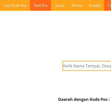
Cari Kode Pos
Tarif Pos
About
Privasi
Kontak
C
Daerah dengan Kode Pos :