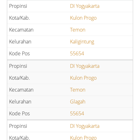
DI Yogyakarta
Kulon Progo
Temon
Kaligintung
55654
DI Yogyakarta
Kulon Progo
Temon
Glagah
55654
DI Yogyakarta
Kulon Progo