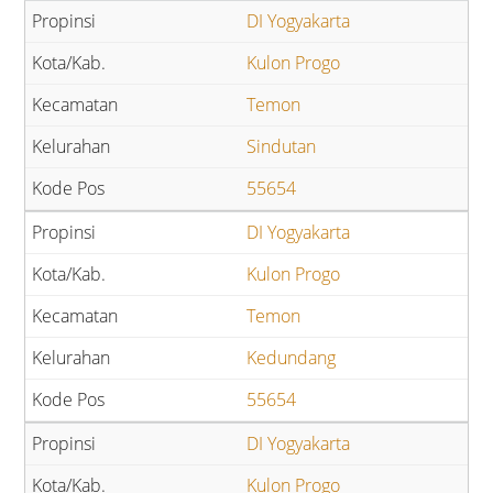
DI Yogyakarta
Kulon Progo
Temon
Sindutan
55654
DI Yogyakarta
Kulon Progo
Temon
Kedundang
55654
DI Yogyakarta
Kulon Progo