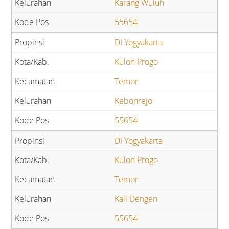
Karang Wuluh
55654
DI Yogyakarta
Kulon Progo
Temon
Kebonrejo
55654
DI Yogyakarta
Kulon Progo
Temon
Kali Dengen
55654