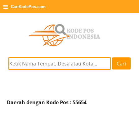
≡
CariKodePos.com
Cari
Daerah dengan Kode Pos : 55654