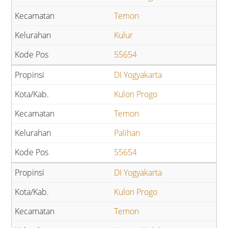
Temon
Kulur
55654
DI Yogyakarta
Kulon Progo
Temon
Palihan
55654
DI Yogyakarta
Kulon Progo
Temon