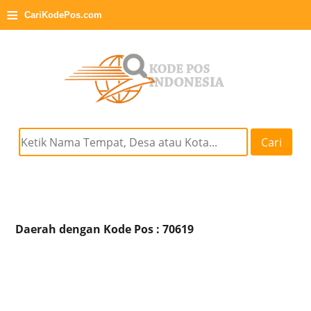
≡
CariKodePos.com
Cari
Daerah dengan Kode Pos : 70619