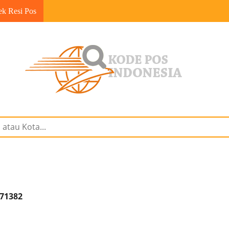
ek Resi Pos
 71382