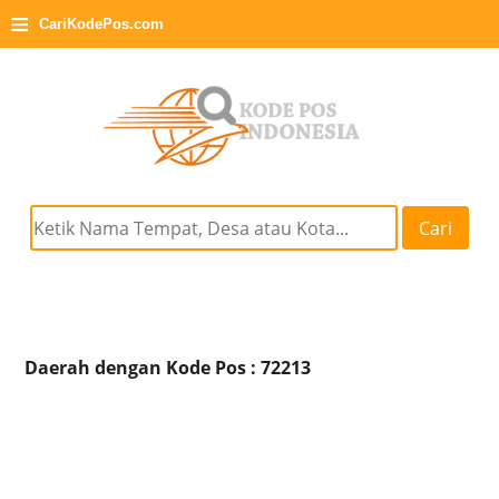
≡
CariKodePos.com
Cari
Daerah dengan Kode Pos : 72213