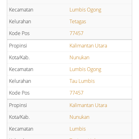
Lumbis Ogong
Tetagas
77457
Kalimantan Utara
Nunukan
Lumbis Ogong
Tau Lumbis
77457
Kalimantan Utara
Nunukan
Lumbis