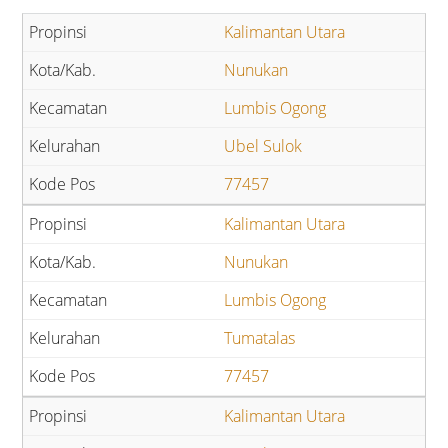
Kalimantan Utara
Nunukan
Lumbis Ogong
Ubel Sulok
77457
Kalimantan Utara
Nunukan
Lumbis Ogong
Tumatalas
77457
Kalimantan Utara