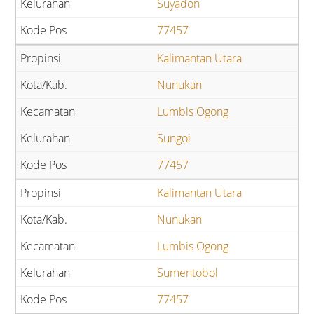
Suyadon
77457
Kalimantan Utara
Nunukan
Lumbis Ogong
Sungoi
77457
Kalimantan Utara
Nunukan
Lumbis Ogong
Sumentobol
77457