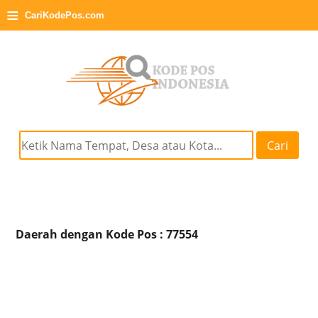
≡
CariKodePos.com
Cari
Daerah dengan Kode Pos : 77554