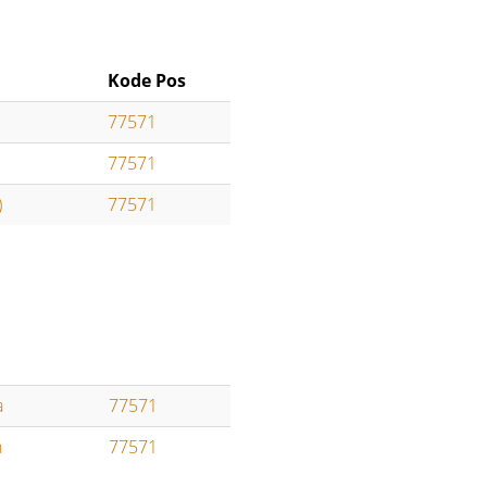
Kode Pos
77571
77571
)
77571
a
77571
n
77571