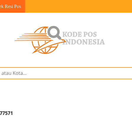
ek Resi Pos
 77571