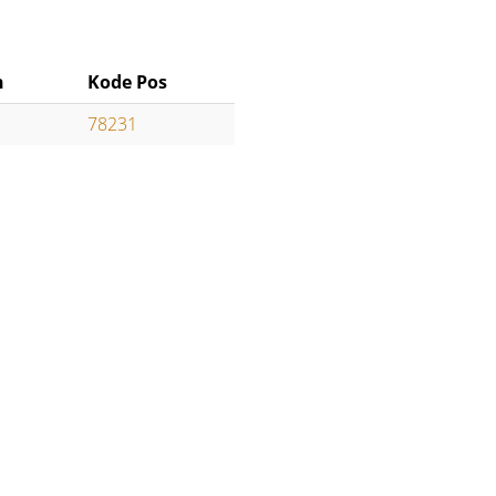
n
Kode Pos
78231