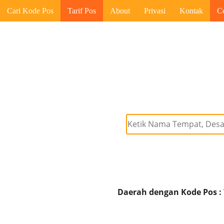
Cari Kode Pos
Tarif Pos
About
Privasi
Kontak
C
Daerah dengan Kode Pos :