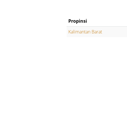
Propinsi
Kalimantan Barat