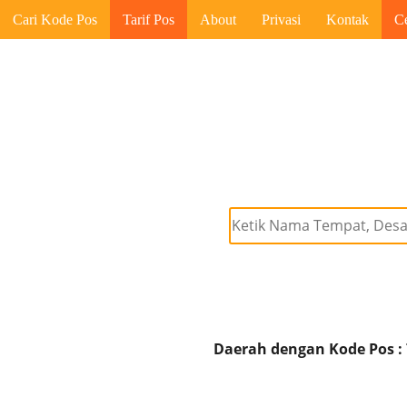
Cari Kode Pos
Tarif Pos
About
Privasi
Kontak
C
Daerah dengan Kode Pos :