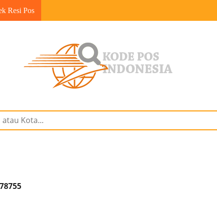
ek Resi Pos
 78755