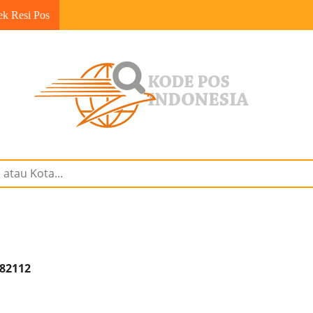
ek Resi Pos
 82112