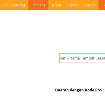
Cari Kode Pos
Tarif Pos
About
Privasi
Kontak
C
Daerah dengan Kode Pos :