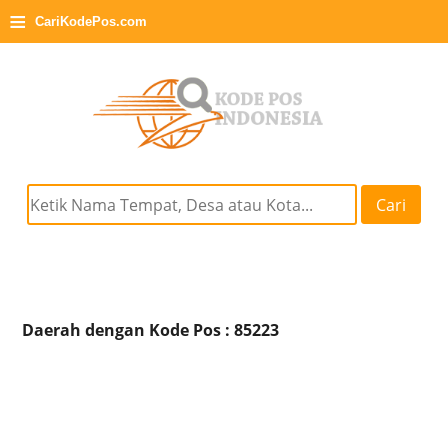
≡
CariKodePos.com
Cari
Daerah dengan Kode Pos : 85223