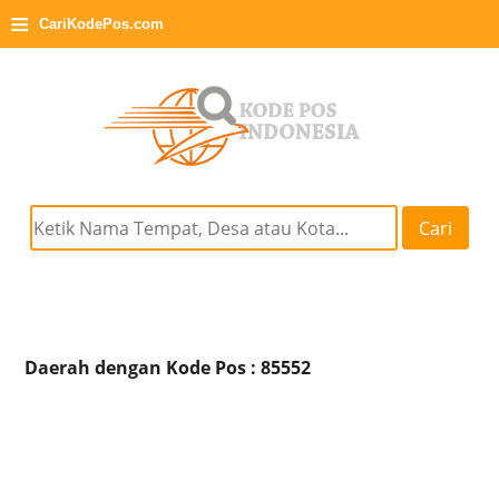
≡
CariKodePos.com
Cari
Daerah dengan Kode Pos : 85552