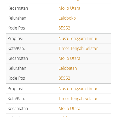
Mollo Utara
Leloboko
85552
Nusa Tenggara Timur
Timor Tengah Selatan
Mollo Utara
Lelobatan
85552
Nusa Tenggara Timur
Timor Tengah Selatan
Mollo Utara