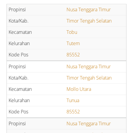
Nusa Tenggara Timur
Timor Tengah Selatan
Tobu
Tutem
85552
Nusa Tenggara Timur
Timor Tengah Selatan
Mollo Utara
Tunua
85552
Nusa Tenggara Timur