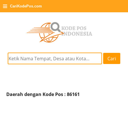
≡
CariKodePos.com
Cari
Daerah dengan Kode Pos : 86161