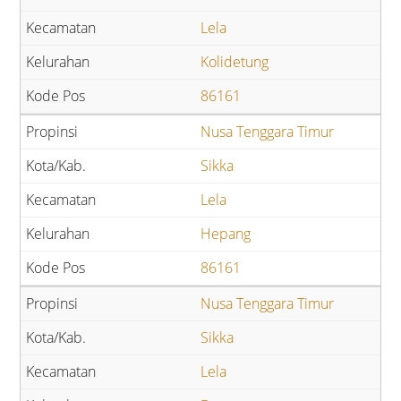
Lela
Kolidetung
86161
Nusa Tenggara Timur
Sikka
Lela
Hepang
86161
Nusa Tenggara Timur
Sikka
Lela