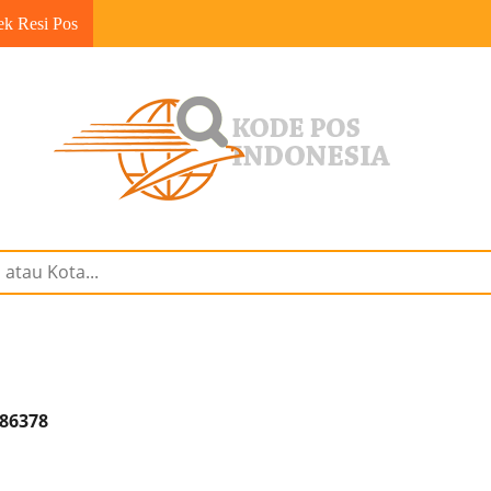
ek Resi Pos
 86378