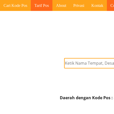
Cari Kode Pos
Tarif Pos
About
Privasi
Kontak
C
Daerah dengan Kode Pos :