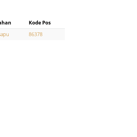
ahan
Kode Pos
sapu
86378