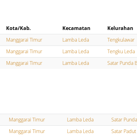
Kota/Kab.
Kecamatan
Kelurahan
Manggarai Timur
Lamba Leda
Tengkulawar
Manggarai Timur
Lamba Leda
Tengku Leda
Manggarai Timur
Lamba Leda
Satar Punda B
Manggarai Timur
Lamba Leda
Satar Pund
Manggarai Timur
Lamba Leda
Satar Padut