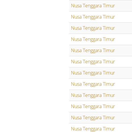
Nusa Tenggara Timur
Nusa Tenggara Timur
Nusa Tenggara Timur
Nusa Tenggara Timur
Nusa Tenggara Timur
Nusa Tenggara Timur
Nusa Tenggara Timur
Nusa Tenggara Timur
Nusa Tenggara Timur
Nusa Tenggara Timur
Nusa Tenggara Timur
Nusa Tenggara Timur