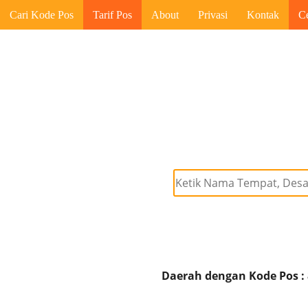
Cari Kode Pos
Tarif Pos
About
Privasi
Kontak
C
Daerah dengan Kode Pos :