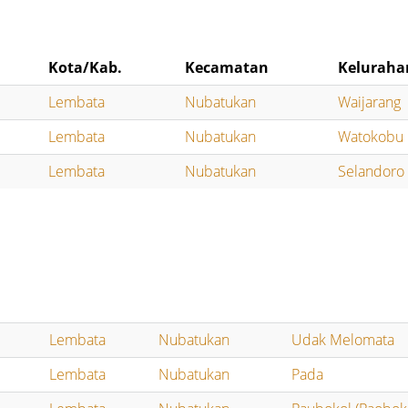
Kota/Kab.
Kecamatan
Keluraha
Lembata
Nubatukan
Waijarang
Lembata
Nubatukan
Watokobu
Lembata
Nubatukan
Selandoro
Lembata
Nubatukan
Udak Melomata
Lembata
Nubatukan
Pada