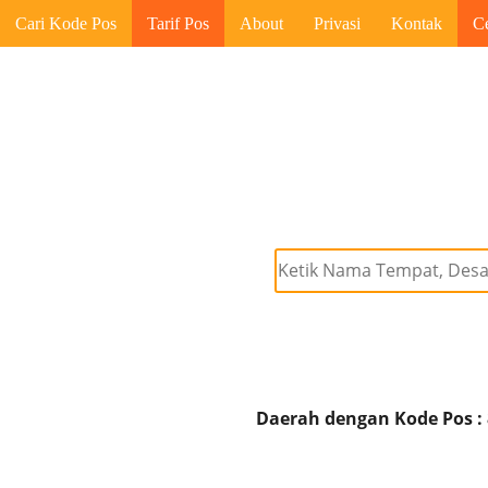
Cari Kode Pos
Tarif Pos
About
Privasi
Kontak
C
Daerah dengan Kode Pos :