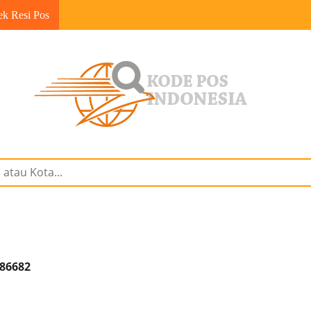
ek Resi Pos
 86682