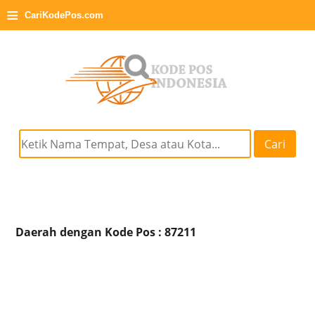
≡
CariKodePos.com
Cari
Daerah dengan Kode Pos : 87211