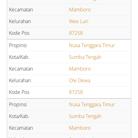
Mamboro
Wee Luri
87258
Nusa Tenggara Timur
Sumba Tengah
Mamboro
Ole Dewa
87258
Nusa Tenggara Timur
Sumba Tengah
Mamboro