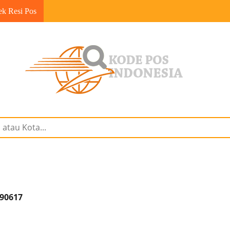
ek Resi Pos
 90617