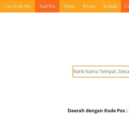
Cari Kode Pos
Tarif Pos
About
Privasi
Kontak
C
Daerah dengan Kode Pos :