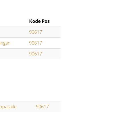
Kode Pos
90617
angan
90617
90617
ppasaile
90617