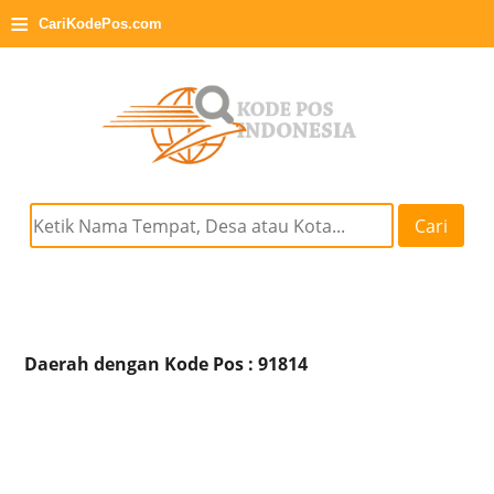
≡
CariKodePos.com
Cari
Daerah dengan Kode Pos : 91814