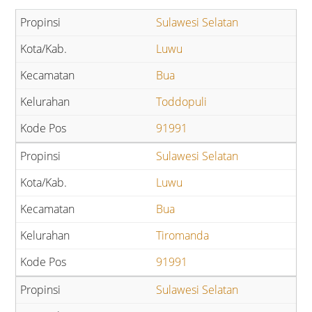
Sulawesi Selatan
Luwu
Bua
Toddopuli
91991
Sulawesi Selatan
Luwu
Bua
Tiromanda
91991
Sulawesi Selatan