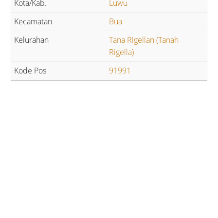
Luwu
Bua
Tana Rigellan (Tanah
Rigella)
91991