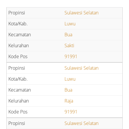
Sulawesi Selatan
Luwu
Bua
Sakti
91991
Sulawesi Selatan
Luwu
Bua
Raja
91991
Sulawesi Selatan