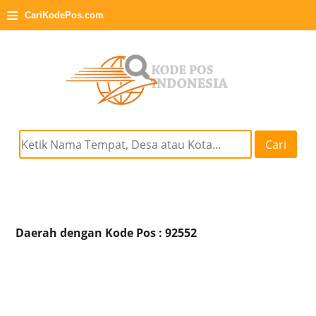
≡
CariKodePos.com
Cari
Daerah dengan Kode Pos : 92552