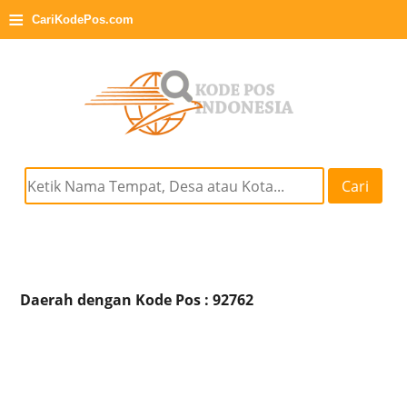
≡
CariKodePos.com
Cari
Daerah dengan Kode Pos : 92762