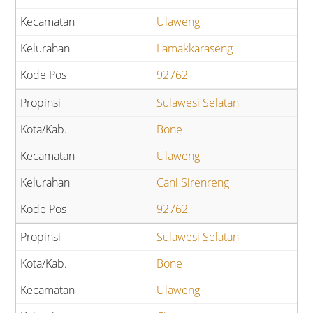
Ulaweng
Lamakkaraseng
92762
Sulawesi Selatan
Bone
Ulaweng
Cani Sirenreng
92762
Sulawesi Selatan
Bone
Ulaweng