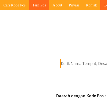
Cari Kode Pos
Tarif Pos
About
Privasi
Kontak
C
Daerah dengan Kode Pos :