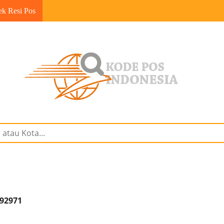
ek Resi Pos
 92971