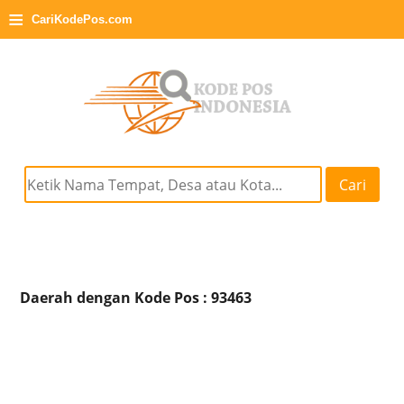
≡
CariKodePos.com
Cari
Daerah dengan Kode Pos : 93463