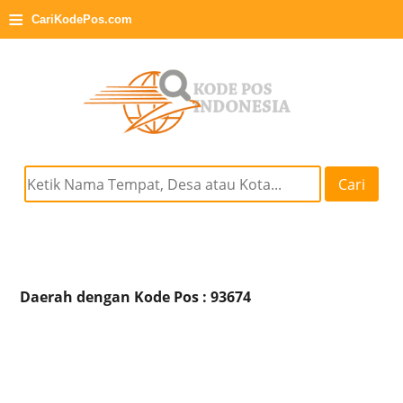
≡
CariKodePos.com
Cari
Daerah dengan Kode Pos : 93674