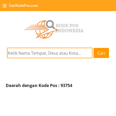
≡
CariKodePos.com
Cari
Daerah dengan Kode Pos : 93754