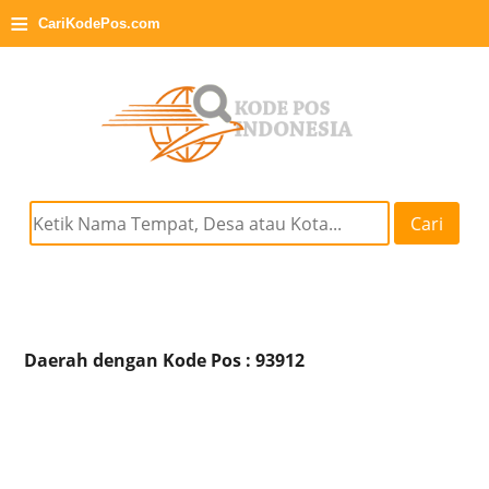
≡
CariKodePos.com
Cari
Daerah dengan Kode Pos : 93912