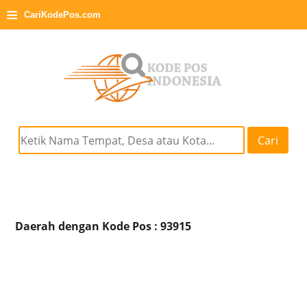
≡
CariKodePos.com
Cari
Daerah dengan Kode Pos : 93915