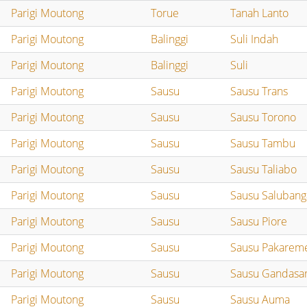
Parigi Moutong
Torue
Tanah Lanto
Parigi Moutong
Balinggi
Suli Indah
Parigi Moutong
Balinggi
Suli
Parigi Moutong
Sausu
Sausu Trans
Parigi Moutong
Sausu
Sausu Torono
Parigi Moutong
Sausu
Sausu Tambu
Parigi Moutong
Sausu
Sausu Taliabo
Parigi Moutong
Sausu
Sausu Salubang
Parigi Moutong
Sausu
Sausu Piore
Parigi Moutong
Sausu
Sausu Pakarem
Parigi Moutong
Sausu
Sausu Gandasar
Parigi Moutong
Sausu
Sausu Auma