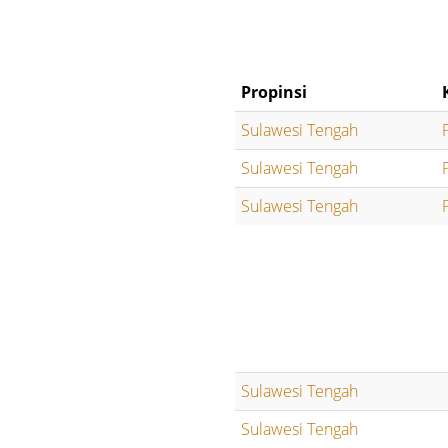
Propinsi
Sulawesi Tengah
Sulawesi Tengah
Sulawesi Tengah
Sulawesi Tengah
Sulawesi Tengah