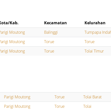
Kota/Kab.
Kecamatan
Kelurahan
Parigi Moutong
Balinggi
Tumpapa Inda
Parigi Moutong
Torue
Torue
Parigi Moutong
Torue
Tolai Timur
Parigi Moutong
Torue
Tolai Barat
Parigi Moutong
Torue
Tolai