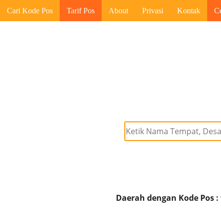
Cari Kode Pos
Tarif Pos
About
Privasi
Kontak
C
Daerah dengan Kode Pos :