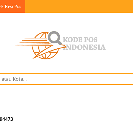
ek Resi Pos
 94473