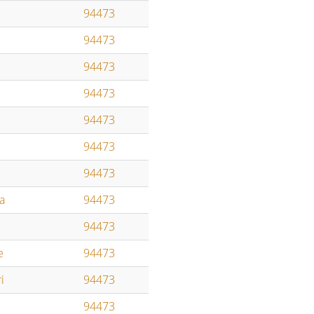
94473
94473
94473
94473
94473
94473
94473
a
94473
94473
e
94473
i
94473
94473