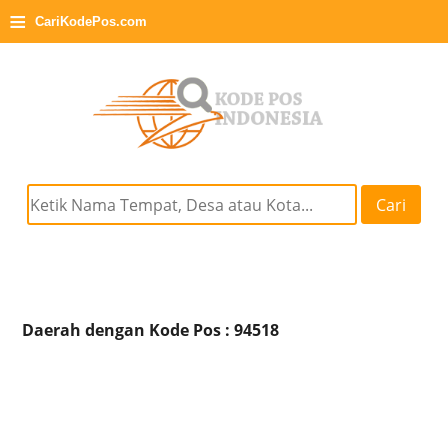
≡
CariKodePos.com
Cari
Daerah dengan Kode Pos : 94518