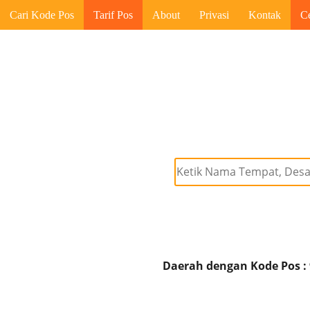
Cari Kode Pos
Tarif Pos
About
Privasi
Kontak
C
Daerah dengan Kode Pos :