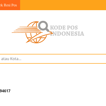
ek Resi Pos
 94617