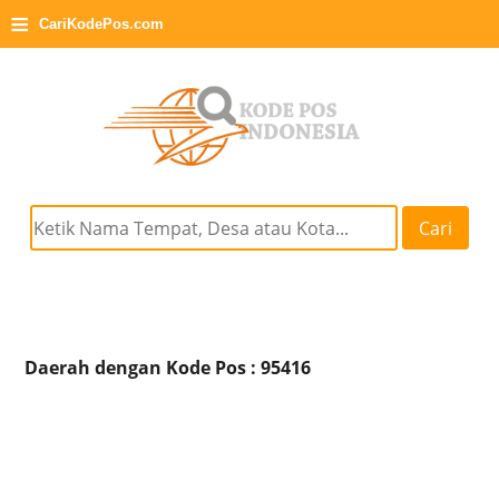
≡
CariKodePos.com
Cari
Daerah dengan Kode Pos : 95416