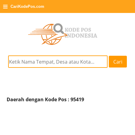
≡
CariKodePos.com
Cari
Daerah dengan Kode Pos : 95419