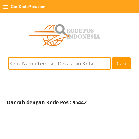
≡
CariKodePos.com
Cari
Daerah dengan Kode Pos : 95442