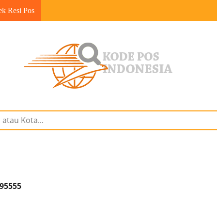
ek Resi Pos
 95555