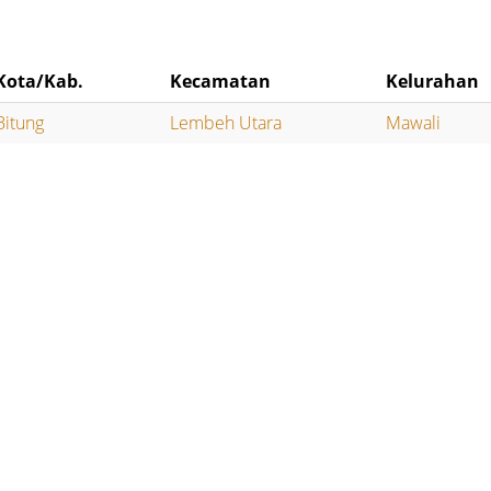
Kota/Kab.
Kecamatan
Kelurahan
Bitung
Lembeh Utara
Mawali