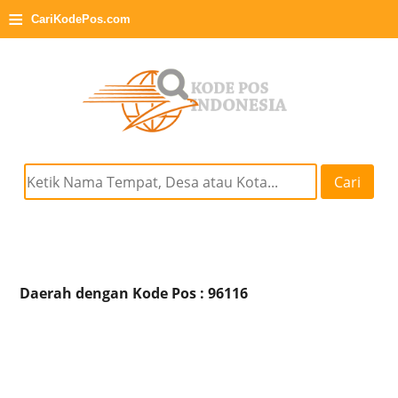
≡
CariKodePos.com
Cari
Daerah dengan Kode Pos : 96116