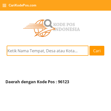
≡
CariKodePos.com
Cari
Daerah dengan Kode Pos : 96123